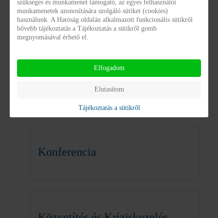
szükséges és munkamenet támogató, az egyes felhasználói
munkamenetek azonosítására szolgáló sütiket (cookies)
használunk. A Hatóság oldalán alkalmazott funkcionális sütikről
Szakmai program
bővebb tájékoztatás a Tájékoztatás a sütikről gomb
megnyomásával érhető el.
Szervezeti és Működési Szabályzat
Elfogadom
Szakmai Módszertanok
Elutasítom
Gazdasági adatok
Tájékoztatás a sütikről
Konferencia
Közvetítés és Kríziskezelés