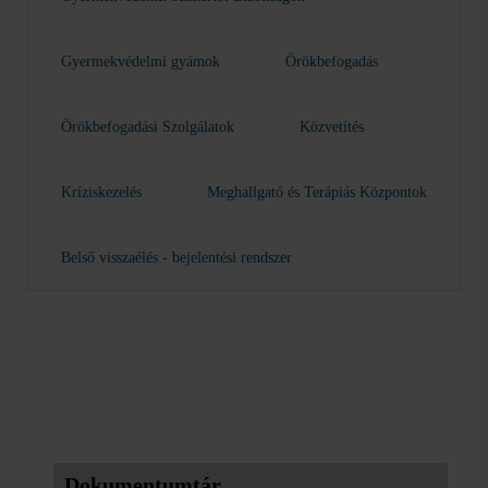
Gyermekvédelmi gyámok
Örökbefogadás
Örökbefogadási Szolgálatok
Közvetítés
Kríziskezelés
Meghallgató és Terápiás Központok
Belső visszaélés - bejelentési rendszer
Dokumentumtár