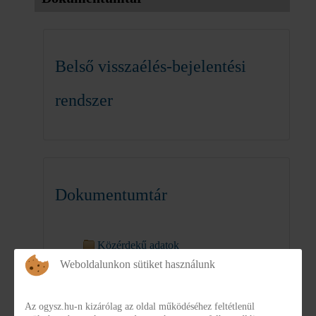
Belső visszaélés-bejelentési
rendszer
Dokumentumtár
Közérdekű adatok
Weboldalunkon sütiket használunk
Alapító okirat
Az ogysz.hu-n kizárólag az oldal működéséhez feltétlenül
Projektek