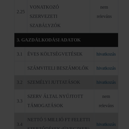
VONATKOZÓ
nem
2.25
SZERVEZETI
releváns
SZABÁLYZÓK
3. GAZDÁLKODÁSI ADATOK
3.1
ÉVES KÖLTSÉGVETÉSEK
hivatkozás
SZÁMVITELI BESZÁMOLÓK
hivatkozás
3.2
SZEMÉLYI JUTTATÁSOK
hivatkozás
SZERV ÁLTAL NYÚJTOTT
nem
3.3
TÁMOGATÁSOK
releváns
NETTÓ 5 MILLIÓ FT FELETTI
3.4
hivatkozás
SZERZŐDÉSEK (ÜVEGZSEB)