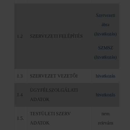
Szervezeti
ábra
(hivatkozás)
1.2
SZERVEZETI FELÉPÍTÉS
SZMSZ
(hivatkozás)
1.3
SZERVEZET VEZETŐI
hivatkozás
ÜGYFÉLSZOLGÁLATI
1.4
hivatkozás
ADATOK
TESTÜLETI SZERV
nem
1.5.
ADATOK
releváns