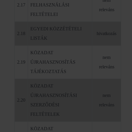
nem
2.17
FELHASZNÁLÁSI
releváns
FELTÉTELEI
EGYEDI KÖZZÉTÉTELI
2.18
hivatkozás
LISTÁK
KÖZADAT
nem
2.19
ÚJRAHASZNOSÍTÁS
releváns
TÁJÉKOZTATÁS
KÖZADAT
ÚJRAHASZNOSÍTÁSI
nem
2.20
SZERZŐDÉSI
releváns
FELTÉTELEK
KÖZADAT