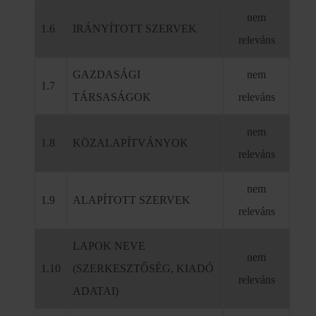
nem
1.6
IRÁNYÍTOTT SZERVEK
releváns
GAZDASÁGI
nem
1.7
TÁRSASÁGOK
releváns
nem
1.8
KÖZALAPÍTVÁNYOK
releváns
nem
1.9
ALAPÍTOTT SZERVEK
releváns
LAPOK NEVE
nem
1.10
(SZERKESZTŐSÉG, KIADÓ
releváns
ADATAI)