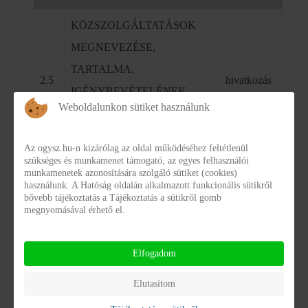
KÖZSZOLGÁLTATÁSOK
MEGNEVEZÉSE,
TARTALMA,
2.5
hivatkozás
IGÉNYBEVÉTELÉNEK
Weboldalunkon sütiket használunk
RENDJE, FIZETENDŐ DÍJ
MÉRTÉKE
Az ogysz.hu-n kizárólag az oldal működéséhez feltétlenül
szükséges és munkamenet támogató, az egyes felhasználói
A SZERV
munkamenetek azonosítására szolgáló sütiket (cookies)
2.6
hivatkozás
használunk. A Hatóság oldalán alkalmazott funkcionális sütikről
NYILVÁNTARTÁSAI
bővebb tájékoztatás a Tájékoztatás a sütikről gomb
megnyomásával érhető el.
NYILVÁNOS
nem
2.7
KIADVÁNYOK
releváns
Elfogadom
TESTÜLETI SZERV
Elutasítom
nem
2.8
DÖNTÉSHOZATAL,