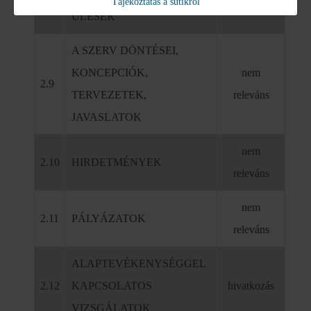
Tájékoztatás a sütikről
releváns
ÜLÉSEK
A SZERV DÖNTÉSEI,
KONCEPCIÓK,
nem
2.9
TERVEZETEK,
releváns
JAVASLATOK
nem
2.10
HIRDETMÉNYEK
releváns
nem
2.11
PÁLYÁZATOK
releváns
ALAPTEVÉKENYSÉGGEL
2.12
KAPCSOLATOS
hivatkozás
VIZSGÁLATOK