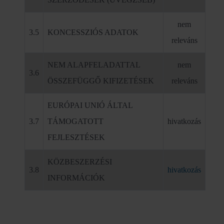
nem
3.5
KONCESSZIÓS ADATOK
releváns
NEM ALAPFELADATTAL
nem
3.6
ÖSSZEFÜGGŐ KIFIZETÉSEK
releváns
EURÓPAI UNIÓ ÁLTAL
3.7
TÁMOGATOTT
hivatkozás
FEJLESZTÉSEK
KÖZBESZERZÉSI
3.8
hivatkozás
INFORMÁCIÓK