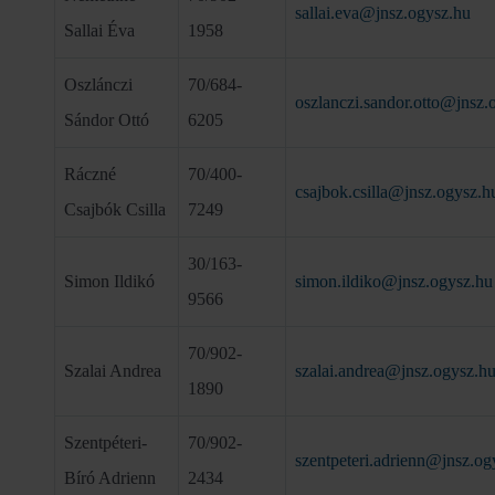
sallai.eva@jnsz.ogysz.hu
Sallai Éva
1958
Oszlánczi
70/684-
oszlanczi.sandor.otto@jnsz.
Sándor Ottó
6205
Ráczné
70/400-
csajbok.csilla@jnsz.ogysz.h
Csajbók Csilla
7249
30/163-
Simon Ildikó
simon.ildiko@jnsz.ogysz.hu
9566
70/902-
Szalai Andrea
szalai.andrea@jnsz.ogysz.h
1890
Szentpéteri-
70/902-
szentpeteri.adrienn@jnsz.og
Bíró Adrienn
2434