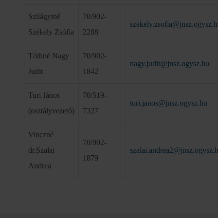
Szilágyiné
70/902-
szekely.zsofia@jnsz.ogysz.
Székely Zsófia
2288
Tóthné Nagy
70/902-
nagy.judit@jnsz.ogysz.hu
Judit
1842
Turi János
70/519-
turi.janos@jnsz.ogysz.hu
(osztályvezető)
7327
Vinczné
70/902-
dr.Szalai
szalai.andrea2@jnsz.ogysz.
1879
Andrea