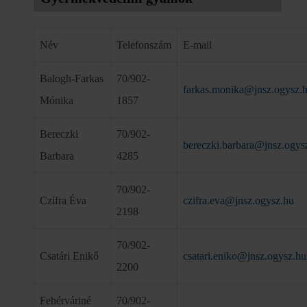
Név
Telefonszám
E-mail
Balogh-Farkas
70/902-
farkas.monika@jnsz.ogysz.
Mónika
1857
Bereczki
70/902-
bereczki.barbara@jnsz.ogys
Barbara
4285
70/902-
Czifra Éva
czifra.eva@jnsz.ogysz.hu
2198
70/902-
Csatári Enikő
csatari.eniko@jnsz.ogysz.hu
2200
Fehérváriné
70/902-