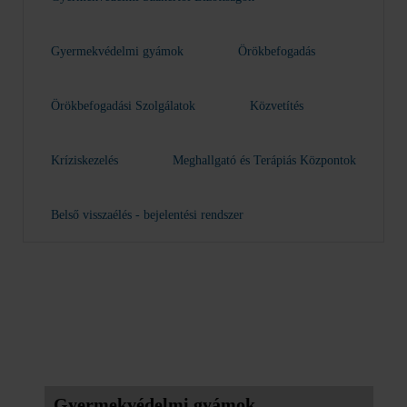
Gyermekvédelmi gyámok
Örökbefogadás
Örökbefogadási Szolgálatok
Közvetítés
Kríziskezelés
Meghallgató és Terápiás Központok
Belső visszaélés - bejelentési rendszer
Gyermekvédelmi gyámok