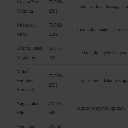
Kriston Zsófia
70/902-
kriston.zsofia@jnsz.ogysz.h
Veronika
2201
Kuborczik
70/902-
kuborczik.anna@jnsz.ogysz
Anna
2199
Lőrincz -Jenei
30/570-
jenei.magdolna@jnsz.ogysz
Magdolna
2098
Molnár-
70/902-
Herkules
herkules.bernadett@jnsz.og
2331
Bernadett
Nagy Zoltán
70/903-
nagy.zoltan@jnsz.ogysz.hu
Vilmos
5458
Némethné
70/902-