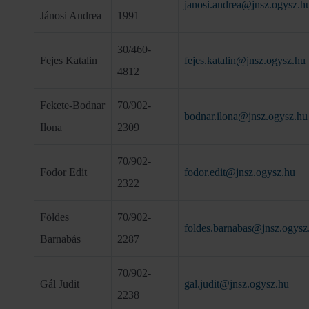
janosi.andrea@jnsz.ogysz.h
Jánosi Andrea
1991
30/460-
Fejes Katalin
fejes.katalin@jnsz.ogysz.hu
4812
Fekete-Bodnar
70/902-
bodnar.ilona@jnsz.ogysz.hu
Ilona
2309
70/902-
Fodor Edit
fodor.edit@jnsz.ogysz.hu
2322
Földes
70/902-
foldes.barnabas@jnsz.ogysz
Barnabás
2287
70/902-
Gál Judit
gal.judit@jnsz.ogysz.hu
2238