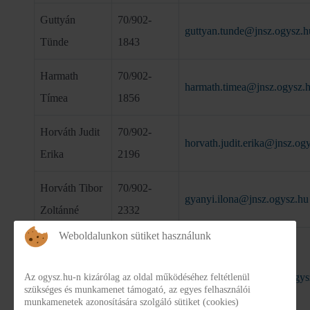
Guttyán
70/902-
guttyan.tunde@jnsz.ogysz.h
Tünde
1843
Harmath
70/902-
harmath.timea@jnsz.ogysz.
Tímea
1856
Horváth Judit
70/902-
horvath.judit.erika@jnsz.og
Erika
2196
Horváth Tibor
70/902-
gyanyi.ilona@jnsz.ogysz.hu
Zoltánné
2332
Weboldalunkon sütiket használunk
Izsoldné
Horváth
70/902-
horvath.gabriella@jnsz.ogys
Az ogysz.hu-n kizárólag az oldal működéséhez feltétlenül
Gabriella
1845
szükséges és munkamenet támogató, az egyes felhasználói
munkamenetek azonosítására szolgáló sütiket (cookies)