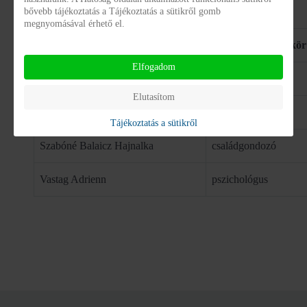
bővebb tájékoztatás a Tájékoztatás a sütikről gomb
megnyomásával érhető el.
Név
Beosztás/ munkakör
Elfogadom
Bánfi-Vida Adrienn
osztályvezető
Elutasítom
Deák-Szalay Bernadett
családgondozó
Tájékoztatás a sütikről
Szabóné Balaicz Hajnalka
családgondozó
Vastag Adrienn
pszichológus