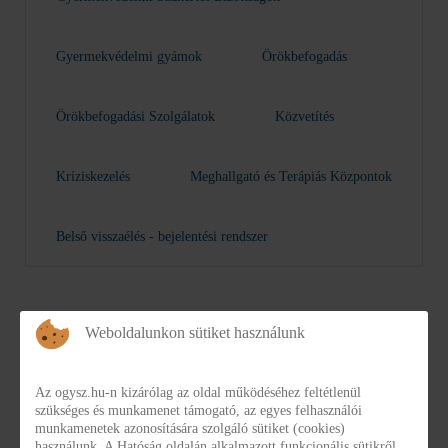
Gyermekvédelmi gyámok
Örökbefogadás
Örökbefogadási Szolgálatok
Közvetítés
Kríziskezelés
Meghallgató és Terápiás Központok
Belső visszaélés - bejelentési rendszer
Weboldalunkon sütiket használunk
Az ogysz.hu-n kizárólag az oldal működéséhez feltétlenül
szükséges és munkamenet támogató, az egyes felhasználói
munkamenetek azonosítására szolgáló sütiket (cookies)
Gyermekvédelmi Szakértői Bizottságok
használunk. A Hatóság oldalán alkalmazott funkcionális sütikről