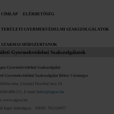
CÍMLAP
ELÉRHETŐSÉG
TERÜLETI GYERMEKVÉDELMI SZAKSZOLGÁLATOK
SZAKMAI MÓDSZERTANOK
ületi Gyermekvédelmi Szakszolgálatok
gos Gyermekvédelmi Szakszolgálat
eti Gyermekvédelmi Szakszolgálat Békés Vármegye
Békéscsaba, Urszinyi Dezsőné utca 19.
 06/66-800-211, E-mail:
bekes@ogysz.hu
p: www.ogysz.hu
ali kapu: bekestgysz KRID: 761524957