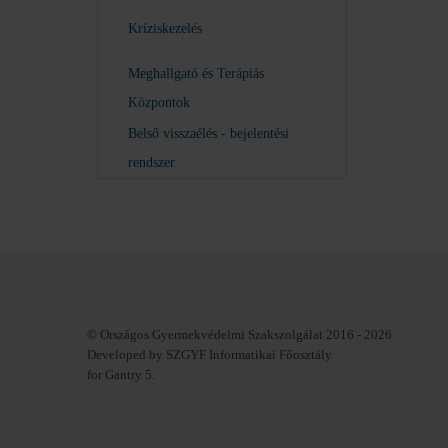
Kríziskezelés
Meghallgató és Terápiás
Központok
Belső visszaélés - bejelentési
rendszer
© Országos Gyermekvédelmi Szakszolgálat 2016 - 2026
Developed by SZGYF Informatikai Főosztály
for Gantry 5.