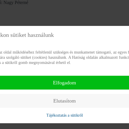
ő: Nagy Péterné
kon sütiket használunk
az oldal működéséhez feltétlenül szükséges és munkamenet támogató, az egyes f
a szolgáló sütiket (cookies) használunk. A Hatóság oldalán alkalmazott funkci
ás a sütikről gomb megnyomásával érhető el.
Elfogadom
Elutasítom
Tájékoztatás a sütikről