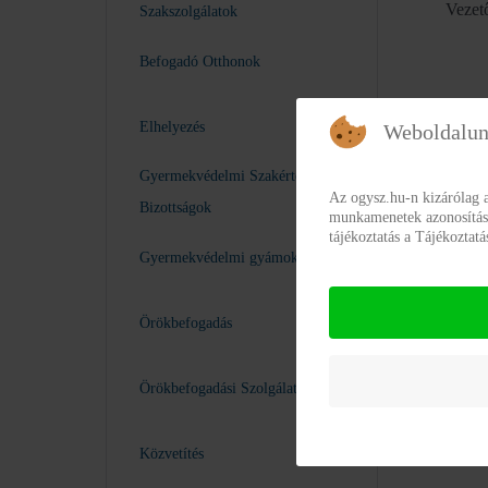
Vezet
Szakszolgálatok
Befogadó Otthonok
Elhelyezés
Weboldalun
Gyermekvédelmi Szakértői
Az ogysz.hu-n kizárólag 
Bizottságok
munkamenetek azonosításár
tájékoztatás a Tájékoztat
Gyermekvédelmi gyámok
Örökbefogadás
Örökbefogadási Szolgálatok
Közvetítés