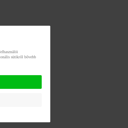
elhasználói
onális sütikről bővebb