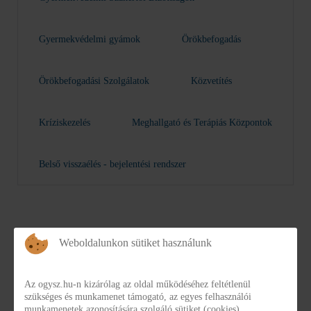
Gyermekvédelmi gyámok
Örökbefogadás
Örökbefogadási Szolgálatok
Közvetítés
Kríziskezelés
Meghallgató és Terápiás Központok
Belső visszaélés - bejelentési rendszer
Weboldalunkon sütiket használunk
Az ogysz.hu-n kizárólag az oldal működéséhez feltétlenül
szükséges és munkamenet támogató, az egyes felhasználói
Területi Gyermekvédelmi
munkamenetek azonosítására szolgáló sütiket (cookies)